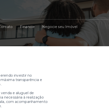
Contato
Financie
Negocie seu Imóvel
erendo investir no
a máxima transparência e
.
 venda e aluguel de
a necessária à realização
quila, com acompanhamento
e.