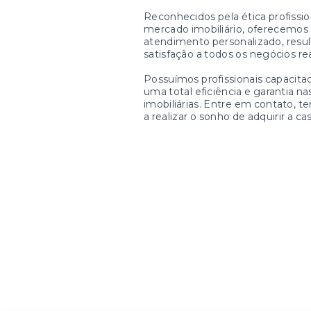
Reconhecidos pela ética profissio
mercado imobiliário, oferecemos 
atendimento personalizado, resu
satisfação a todos os negócios re
Possuímos profissionais capacitad
uma total eficiência e garantia n
imobiliárias. Entre em contato, t
a realizar o sonho de adquirir a cas