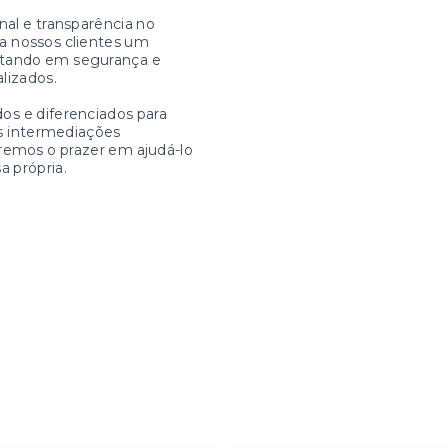
nal e transparência no
a nossos clientes um
ltando em segurança e
alizados.
os e diferenciados para
as intermediações
eremos o prazer em ajudá-lo
a própria.