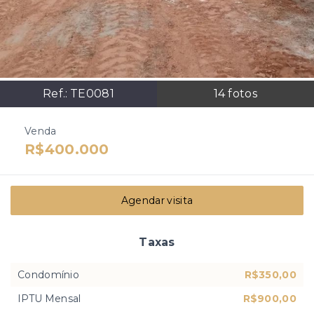
Ref.:
TE0081
14
fotos
Venda
R$400.000
Agendar visita
Taxas
Condomínio
R$350,00
IPTU Mensal
R$900,00