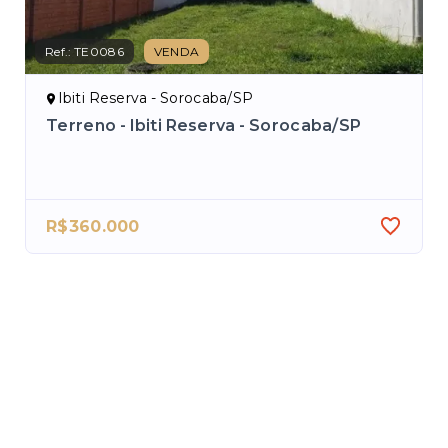
Ref.:
TE0086
VENDA
Ref.
Ibiti Reserva - Sorocaba/SP
J
Terreno - Ibiti Reserva - Sorocaba/SP
Te
So
R$360.000
R$