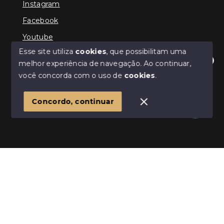
Instagram
Facebook
Youtube
Esse site utiliza
cookies
, que possibilitam uma
melhor experiência de navegação.
Ao continuar,
Olá! Estamos disponíveis para te ajudar.
você concorda com o uso de
cookies
.
© Copyright 2026 - ImpactoImob - Todos os direitos
reservados
1
Concordo, continuar
SITE PARA IMOBILIARIA
Início
Histórico
Favoritos