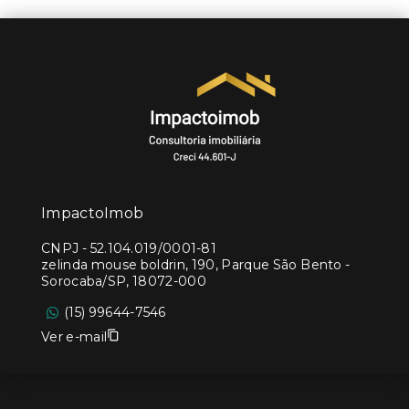
ImpactoImob
CNPJ
-
52.104.019/0001-81
zelinda mouse boldrin, 190, Parque São Bento -
Sorocaba/SP, 18072-000
(15) 99644-7546
Ver e-mail