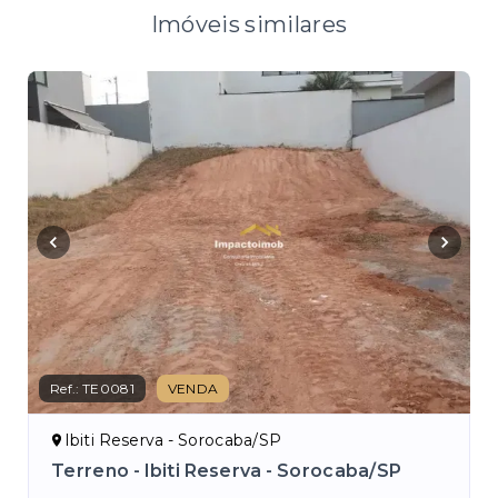
Imóveis similares
Ref.:
TE0081
VENDA
Ref.
Ibiti Reserva - Sorocaba/SP
J
Terreno - Ibiti Reserva - Sorocaba/SP
Te
So