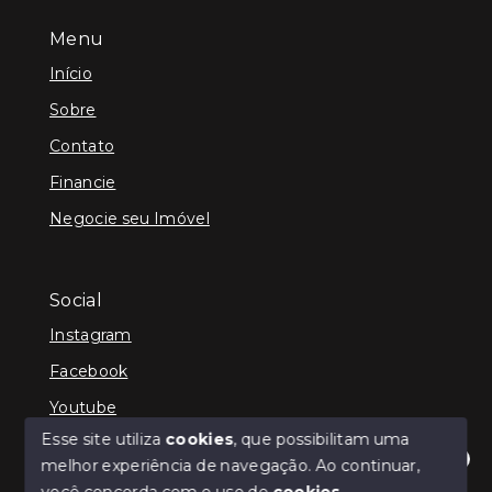
Menu
Início
Sobre
Contato
Financie
Negocie seu Imóvel
Social
Instagram
Facebook
Youtube
Esse site utiliza
cookies
, que possibilitam uma
melhor experiência de navegação.
Ao continuar,
Olá! Estamos disponíveis para te ajudar.