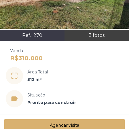
Ref.:
270
3
fotos
Venda
R$310.000
Área Total
312 m²
Situação
Pronto para construir
Agendar visita