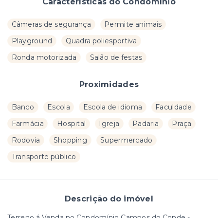
Características do Condomínio
Câmeras de segurança
Permite animais
Playground
Quadra poliesportiva
Ronda motorizada
Salão de festas
Proximidades
Banco
Escola
Escola de idioma
Faculdade
Farmácia
Hospital
Igreja
Padaria
Praça
Rodovia
Shopping
Supermercado
Transporte público
Descrição do imóvel
Terreno á Venda no Condomínio Campos do Conde -