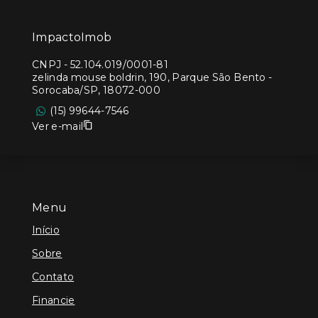
ImpactoImob
CNPJ
-
52.104.019/0001-81
zelinda mouse boldrin, 190, Parque São Bento -
Sorocaba/SP, 18072-000
(15) 99644-7546
Ver e-mail
Menu
Início
Sobre
Contato
Financie