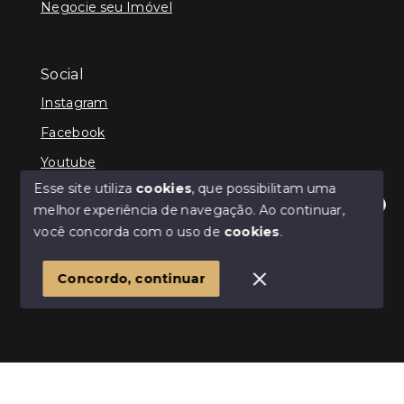
Negocie seu Imóvel
Social
Instagram
Facebook
Youtube
Esse site utiliza
cookies
, que possibilitam uma
melhor experiência de navegação.
Ao continuar,
Olá! Estamos disponíveis para te ajudar.
você concorda com o uso de
cookies
.
© Copyright 2026 - ImpactoImob - Todos os direitos
reservados
1
Concordo, continuar
SITE PARA IMOBILIARIA
Início
Histórico
Favoritos