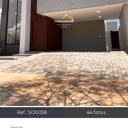
Ref.:
SO0058
44
fotos
Venda