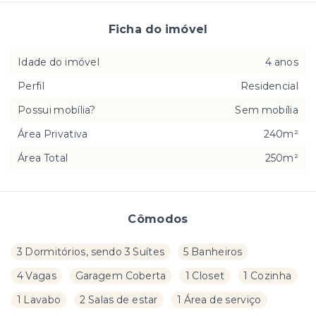
Ficha do imóvel
Idade do imóvel
4 anos
Perfil
Residencial
Possui mobília?
Sem mobília
Área Privativa
240m²
Área Total
250m²
Cômodos
3 Dormitórios, sendo 3 Suítes
5 Banheiros
4 Vagas
Garagem Coberta
1 Closet
1 Cozinha
1 Lavabo
2 Salas de estar
1 Área de serviço