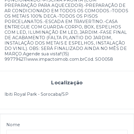
FUNCIONANDO.-PISCINA PRONTA (COM
PREPARAÇÃO PARA AQUECEDOR).-PREPARAÇÃO DE
AR CONDICIONADO EM TODOS OS COMODOS.-TODOS
OS METAIS 100% DECA.-TODOS OS PISOS
PORCELANATOS.-ESCADA EM TRAVERTINO.-CASA
ENTREGUE COM GUARDA-CORPO, BOX, ESPELHOS
COM LED, ILUMINAÇÃO EM LED, JARDIM.-FASE FINAL
DE ACABAMENTO (FALTA PLANTIO DO JARDIM,
INSTALAÇÃO DOS METAIS E ESPELHOS, INSTALAÇÃO
DO VINIL). OBS: SERÁ FINALIZADO AINDA NO MÊS DE
MARÇO.Agende sua vista!!(15)
997796211www.impactoimob.com.brCód. SO0058
Localização
Ibiti Royal Park - Sorocaba/SP
Nome