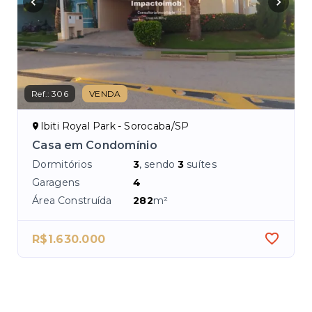
Ref.:
306
VENDA
Ref.
Ibiti Royal Park - Sorocaba/SP
I
Casa em Condomínio
Ca
Dormitórios
3
, sendo
3
suítes
Dor
Garagens
4
Ga
Área Construída
282
m²
Áre
R$1.630.000
R$