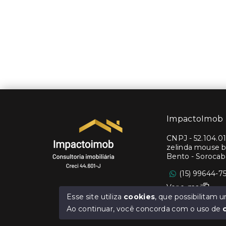
ImpactoImob
CNPJ
-
52.104.0
zelinda mouse b
Bento - Soroca
(15) 99644-7
Ver e-mail
Esse site utiliza
cookies
, que possibilitam
Ao continuar, você concorda com o uso de