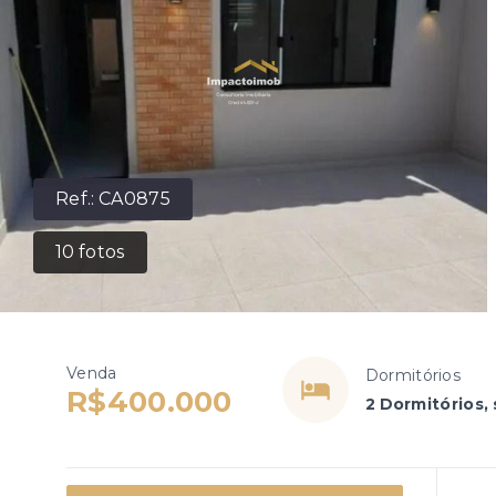
Ref.:
CA0875
10
fotos
Venda
Dormitórios
R$400.000
2 Dormitórios, 