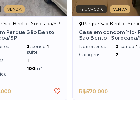
VENDA
Ref.:
CA0010
VENDA
e São Bento - Sorocaba/SP
Parque São Bento - Soro
m Parque São Bento,
Casa em condomínio- 
aba/SP
São Bento - Sorocaba
rios
3
, sendo
1
Dormitórios
3
, sendo
1
suíte
Garagens
2
ns
1
100
m²
ída
.000
R$570.000