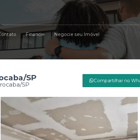
Contato
Financie
Negocie seu Imóvel
rocaba/SP
Compartilhar no Wh
orocaba/SP