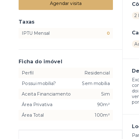
Agendar visita
C
2 
Taxas
Ca
IPTU Mensal
0
A
Ficha do imóvel
De
Perfil
Residencial
Exc
Possui mobília?
Sem mobília
com
doi
Aceita Financiamento
Sim
ve
pon
Área Privativa
90m²
Área Total
100m²
Lo
Pa