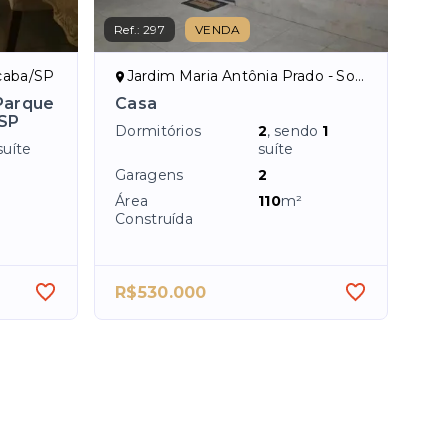
Ref.:
297
VENDA
caba/SP
Jardim Maria Antônia Prado - Sorocaba/SP
Parque
Casa
/SP
Dormitórios
2
, sendo
1
suíte
suíte
Garagens
2
Área
110
m²
Construída
R$530.000