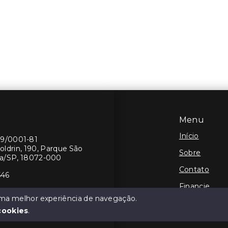
Menu
Início
19/0001-81
oldrin, 190, Parque São
Sobre
ba/SP, 18072-000
Contato
546
Financie
 uma melhor experiência de navegação.
Negocie seu
cookies
.