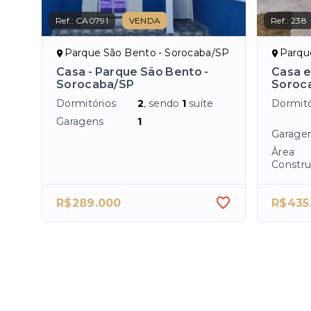
Ref.:
CA0791
VENDA
Ref.:
238
Parque São Bento - Sorocaba/SP
Parqu
Casa - Parque São Bento -
Casa e
Sorocaba/SP
Soroc
Dormitórios
2
, sendo
1
suíte
Dormitó
Garagens
1
Garage
Área
Constru
R$289.000
R$435