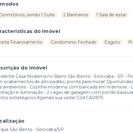
ômodos
Dormitórios, sendo 1 Suíte
2 Banheiros
1 Sala de estar
racterísticas do Imóvel
ceita Financiamento
Condominio Fechado
Esgoto
Pi
scrição do imóvel
elente Casa Moderna no Bairro São Bento - Sorocaba - SP.- Pr
 acabamentos de alto padrão, pronta para morar! Oportunidade 
s ambientes - Cozinha moderna com bancada em mármore - Lava
ntilação e iluminação - 2 vagas de garagem com portão bas
tos estratégicos.Agende sua visita! Cód.CA0875.
calização
rque São Bento - Sorocaba/SP