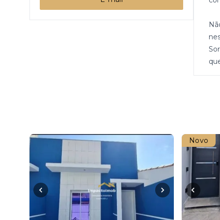
com
Não
nes
Sor
qu
Novo