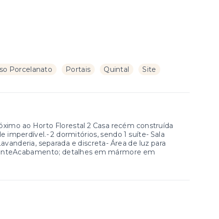
so Porcelanato
Portais
Quintal
Site
óximo ao Horto Florestal 2 Casa recém construída
imperdível.- 2 dormitórios, sendo 1 suíte- Sala
nderia, separada e discreta- Área de luz para
culanteAcabamento; detalhes em mármore em