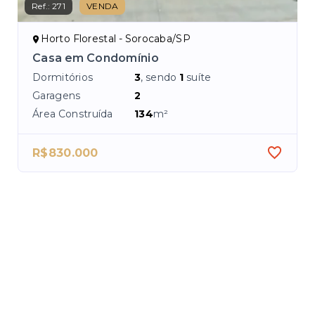
Ref.:
271
VENDA
Ref.
Horto Florestal - Sorocaba/SP
H
Casa em Condomínio
Cas
So
Dormitórios
3
, sendo
1
suíte
Dor
Garagens
2
Ga
Área Construída
134
m²
R$830.000
R$