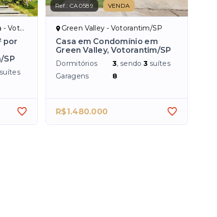
Ref.:
CA0589
VENDA
antim/SP
Green Valley - Votorantim/SP
 por
Casa em Condomínio em
Green Valley, Votorantim/SP
m/SP
Dormitórios
3
, sendo
3
suítes
suítes
Garagens
8
R$1.480.000