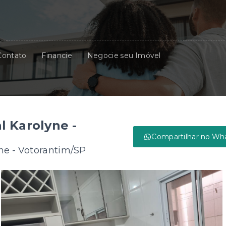
Contato
Financie
Negocie seu Imóvel
l Karolyne -
Compartilhar no Wh
ne - Votorantim/SP