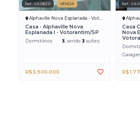
Ref.:
CA0820
VENDA
Ref.:
CA0
Alphaville Nova Esplanada - Votorantim/SP
Alphavil
Casa - Alphaville Nova
Casa C
Esplanada I - Votorantim/SP
Nova E
Votor
Dormitórios
3
, sendo
3
suítes
Dormitó
Garage
R$3.900.000
R$1.77