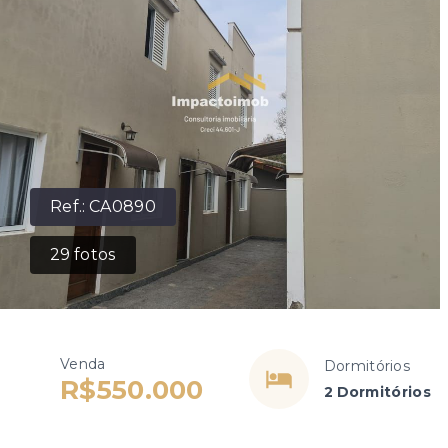
Ref.:
CA0890
29
fotos
Venda
Dormitórios
R$550.000
2 Dormitórios