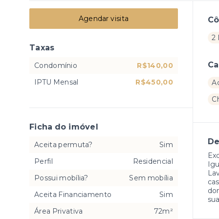
Agendar visita
C
2
Taxas
Ca
Condomínio
R$140,00
IPTU Mensal
R$450,00
A
C
Ficha do imóvel
De
Aceita permuta?
Sim
Exc
Perfil
Residencial
Igu
Lav
Possui mobília?
Sem mobília
cas
dom
Aceita Financiamento
Sim
sua
Área Privativa
72m²