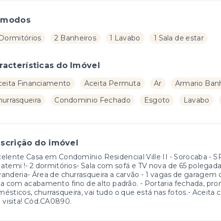
ômodos
 Dormitórios
2 Banheiros
1 Lavabo
1 Sala de estar
racterísticas do Imóvel
ceita Financiamento
Aceita Permuta
Ar
Armario Ban
hurrasqueira
Condominio Fechado
Esgoto
Lavabo
scrição do imóvel
elente Casa em Condomínio Residencial Ville II - Sorocaba - S
atemi !- 2 dormitórios- Sala com sofá e TV nova de 65 polegada
anderia- Área de churrasqueira a carvão - 1 vagas de garagem d
a com acabamento fino de alto padrão. - Portaria fechada, pron
ésticos, churrasqueira, vai tudo o que está nas fotos.- Aceita
 visita! Cód.CA0890.