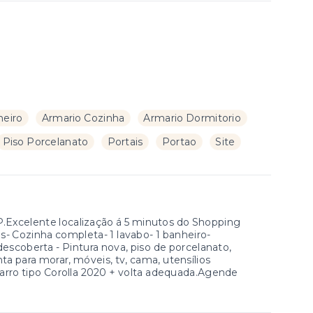
heiro
Armario Cozinha
Armario Dormitorio
Piso Porcelanato
Portais
Portao
Site
P.Excelente localização á 5 minutos do Shopping
s- Cozinha completa- 1 lavabo- 1 banheiro-
escoberta - Pintura nova, piso de porcelanato,
ta para morar, móveis, tv, cama, utensílios
 carro tipo Corolla 2020 + volta adequada.Agende