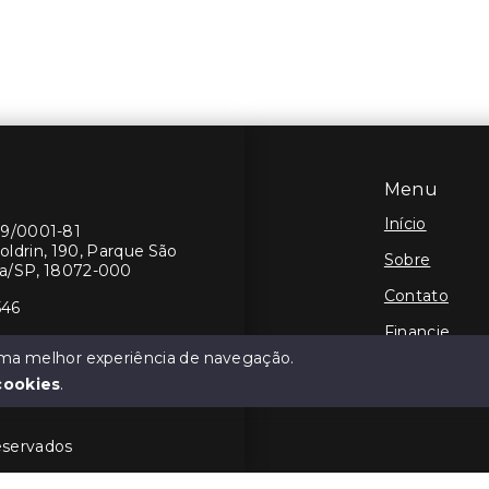
Menu
Início
19/0001-81
oldrin, 190, Parque São
Sobre
ba/SP, 18072-000
Contato
546
Financie
 uma melhor experiência de navegação.
Negocie seu
cookies
.
eservados