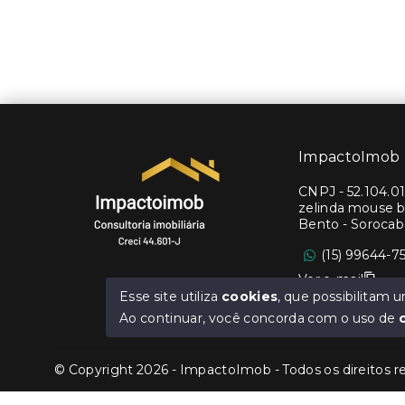
ImpactoImob
CNPJ
-
52.104.0
zelinda mouse b
Bento - Soroca
(15) 99644-7
Ver e-mail
Esse site utiliza
cookies
, que possibilitam
Ao continuar, você concorda com o uso de
© Copyright 2026 - ImpactoImob - Todos os direitos r