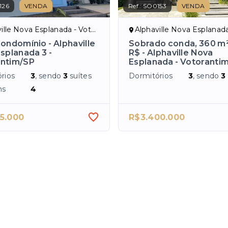
126
VENDA
Ref.:
SO0153
VENDA
le Nova Esplanada - Votorantim/SP
Alphaville Nova Esplanada - Votor
ondomínio - Alphaville
Sobrado conda, 360 m²
splanada 3 -
R$ - Alphaville Nova
antim/SP
Esplanada - Votoranti
rios
3
, sendo
3
suítes
Dormitórios
3
, sendo
3
ns
4
5.000
R$3.400.000