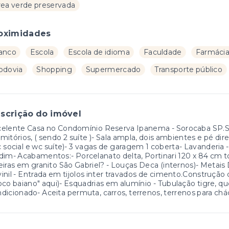
rea verde preservada
oximidades
anco
Escola
Escola de idioma
Faculdade
Farmáci
odovia
Shopping
Supermercado
Transporte público
scrição do imóvel
elente Casa no Condomínio Reserva Ipanema - Sorocaba SP.Se
mitórios, ( sendo 2 suíte )- Sala ampla, dois ambientes e pé di
 social e wc suíte)- 3 vagas de garagem 1 coberta- Lavanderia
dim- Acabamentos:- Porcelanato delta, Portinari 120 x 84 cm 
eiras em granito São Gabriel? - Louças Deca (internos)- Metais 
inil - Entrada em tijolos inter travados de cimento.Construção d
oco baiano" aqui)- Esquadrias em alumínio - Tubulação tigre, qu
dicionado- Aceita permuta, carros, terrenos, terrenos para ch