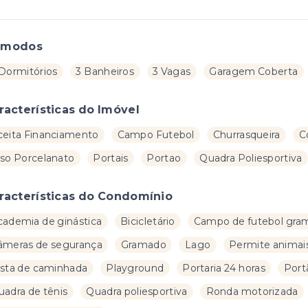
ômodos
 Dormitórios
3 Banheiros
3 Vagas
Garagem Coberta
racterísticas do Imóvel
ceita Financiamento
Campo Futebol
Churrasqueira
C
iso Porcelanato
Portais
Portao
Quadra Poliesportiva
racterísticas do Condomínio
cademia de ginástica
Bicicletário
Campo de futebol gra
âmeras de segurança
Gramado
Lago
Permite animai
ista de caminhada
Playground
Portaria 24 horas
Port
uadra de tênis
Quadra poliesportiva
Ronda motorizada