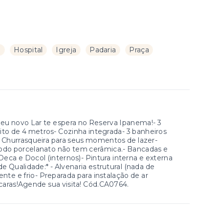
a
Hospital
Igreja
Padaria
Praça
u novo Lar te espera no Reserva Ipanema!- 3
reito de 4 metros- Cozinha integrada- 3 banheiros
 - Churrasqueira para seus momentos de lazer-
todo porcelanato não tem cerâmica.- Bancadas e
Deca e Docol (internos)- Pintura interna e externa
e Qualidade:* - Alvenaria estrutural (nada de
ente e frio- Preparada para instalação de ar
ácaras!Agende sua visita! Cód.CA0764.