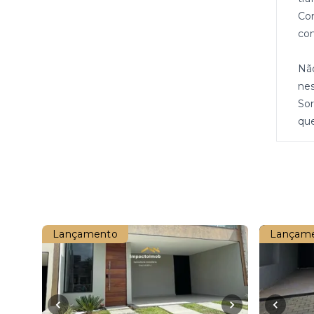
Com
com
Não
nes
Sor
qu
Lançamento
Lançam