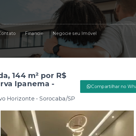
Contato
Financie
Negocie seu Imóvel
da, 144 m² por R$
erva Ipanema -
Compartilhar no Wh
vo Horizonte - Sorocaba/SP