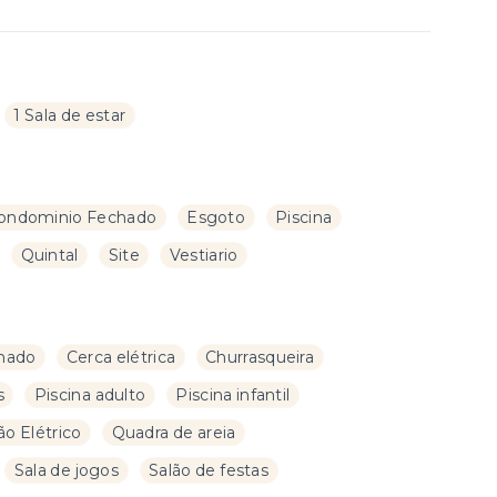
1 Sala de estar
ondominio Fechado
Esgoto
Piscina
Quintal
Site
Vestiario
mado
Cerca elétrica
Churrasqueira
s
Piscina adulto
Piscina infantil
ão Elétrico
Quadra de areia
Sala de jogos
Salão de festas