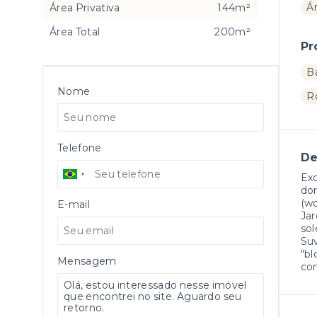
Á
Área Privativa
144m²
Área Total
200m²
Pr
B
Nome
R
Telefone
De
Exc
dor
(wc
E-mail
Jar
sol
Suv
"bl
Mensagem
con