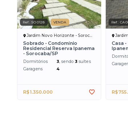
Ref.:
SO0128
VENDA
Ref.:
CA0
Jardim Novo Horizonte - Sorocaba/SP
Jardim 
Sobrado - Condomínio
Casa -
Residencial Reserva Ipanema
Ipane
- Sorocaba/SP
Dormitó
Dormitórios
3
, sendo
3
suítes
Garage
Garagens
4
R$1.350.000
R$755