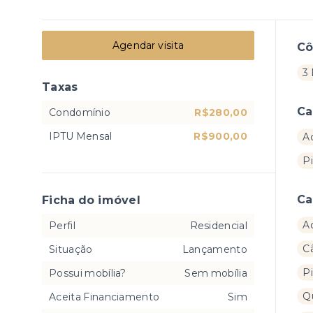
Agendar visita
C
3
Taxas
Ca
Condomínio
R$280,00
IPTU Mensal
R$900,00
A
P
Ca
Ficha do imóvel
A
Perfil
Residencial
C
Situação
Lançamento
P
Possui mobília?
Sem mobília
Q
Aceita Financiamento
Sim