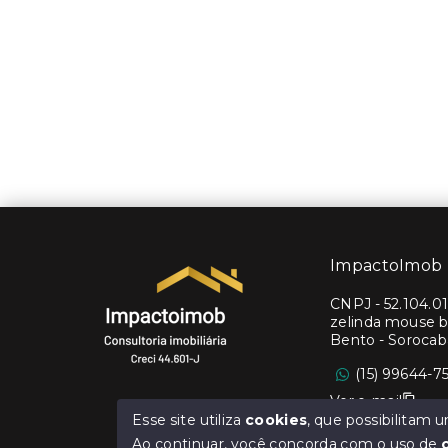
ImpactoImob
CNPJ
-
52.104.0
zelinda mouse b
Bento - Soroca
(15) 99644-7
Ver e-mail
Esse site utiliza
cookies
, que possibilitam
Ao continuar, você concorda com o uso de