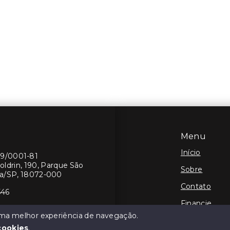
Menu
Início
19/0001-81
oldrin, 190, Parque São
Sobre
ba/SP, 18072-000
Contato
546
Financie
 uma melhor experiência de navegação.
Negocie seu
cookies
.