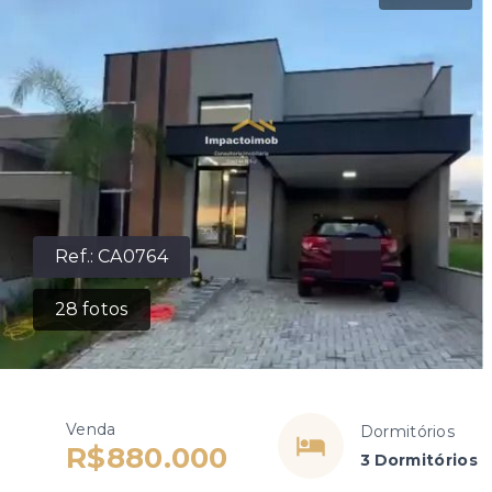
Ref.:
CA0764
28
fotos
Venda
Dormitórios
R$880.000
3 Dormitórios