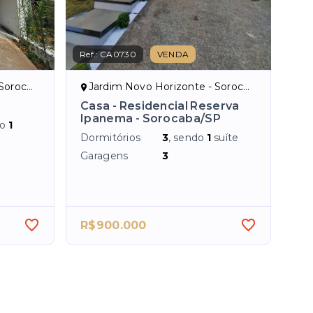
Ref.:
CA0730
VENDA
caba/SP
Jardim Novo Horizonte - Sorocaba/SP
Casa - Residencial Reserva
Ipanema - Sorocaba/SP
do
1
Dormitórios
3
, sendo
1
suíte
Garagens
3
R$900.000