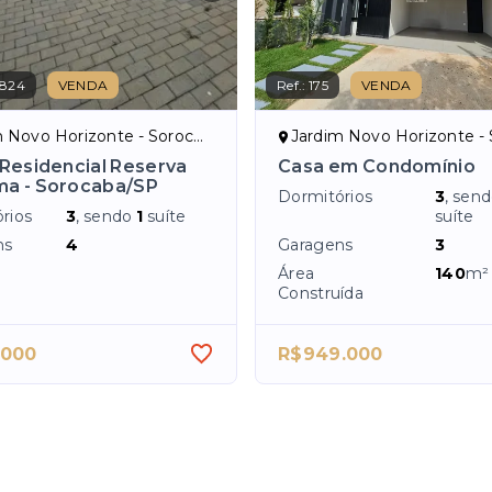
824
VENDA
Ref.:
175
VENDA
Novo Horizonte - Sorocaba/SP
Jardim Novo Horizonte - Soro
 Residencial Reserva
Casa em Condomínio
ma - Sorocaba/SP
Dormitórios
3
, sen
rios
3
, sendo
1
suíte
suíte
ns
4
Garagens
3
Área
140
m²
Construída
.000
R$949.000