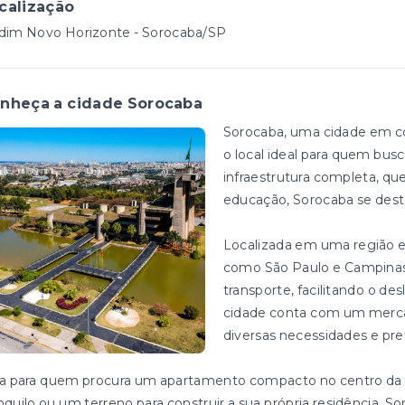
calização
rdim Novo Horizonte - Sorocaba/SP
nheça a cidade Sorocaba
Sorocaba, uma cidade em co
o local ideal para quem bus
infraestrutura completa, que
educação, Sorocaba se dest
Localizada em uma região e
como São Paulo e Campinas
transporte, facilitando o d
cidade conta com um mercado
diversas necessidades e pre
ja para quem procura um apartamento compacto no centro da 
nquilo ou um terreno para construir a sua própria residência, 