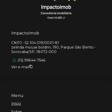
ImpactoImob
CNPJ
-
52.104.019/0001-81
zelinda mouse boldrin, 190, Parque São Bento -
Sorocaba/SP, 18072-000
(15) 99644-7546
Ver e-mail
Menu
Início
Sobre