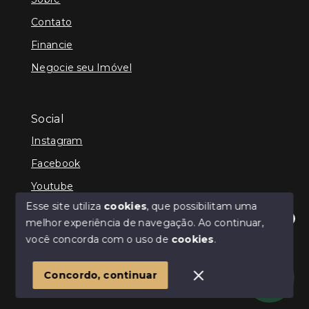
Contato
Financie
Negocie seu Imóvel
Social
Instagram
Facebook
Youtube
Esse site utiliza
cookies
, que possibilitam uma
melhor experiência de navegação.
Ao continuar,
Olá! Estamos disponíveis para te ajudar.
você concorda com o uso de
cookies
.
© Copyright 2026 - ImpactoImob - Todos os direitos
reservados
1
Concordo, continuar
SITE PARA IMOBILIARIA