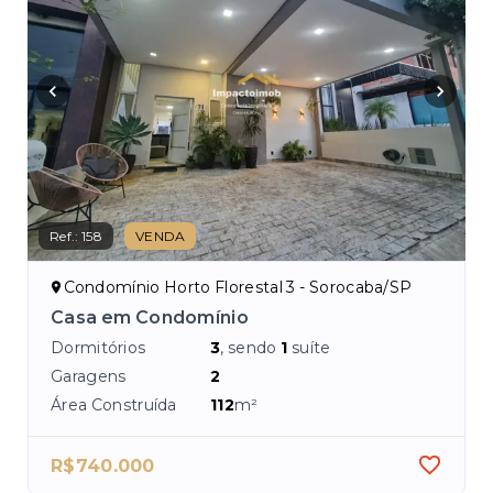
Ref.:
158
VENDA
Ref.
Condomínio Horto Florestal 3 - Sorocaba/SP
J
Casa em Condomínio
Ca
Dormitórios
3
, sendo
1
suíte
Dor
Garagens
2
Ga
Área Construída
112
m²
Áre
R$740.000
R$