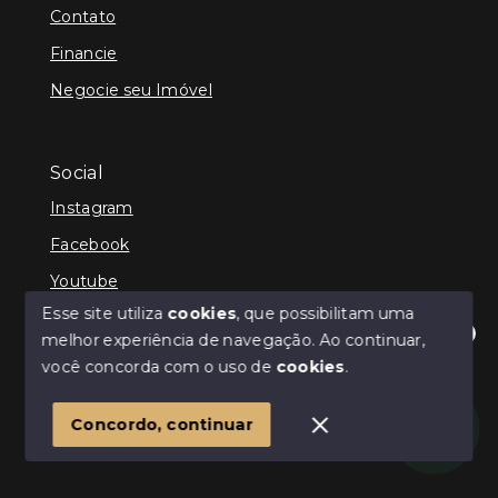
Contato
Financie
Negocie seu Imóvel
Social
Instagram
Facebook
Youtube
Esse site utiliza
cookies
, que possibilitam uma
melhor experiência de navegação.
Ao continuar,
Olá! Estamos disponíveis para te ajudar.
você concorda com o uso de
cookies
.
© Copyright 2026 - ImpactoImob - Todos os direitos
reservados
1
Concordo, continuar
SITE PARA IMOBILIARIA