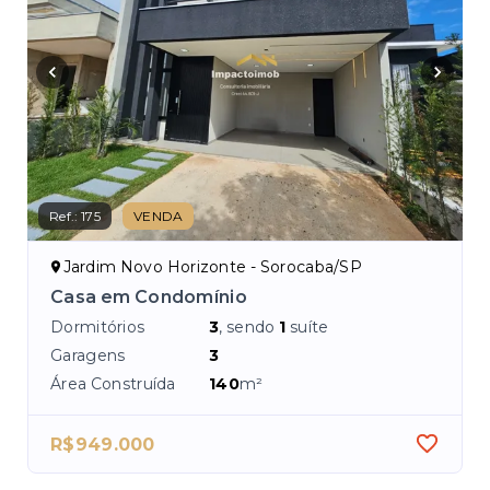
Ref.:
175
VENDA
Ref.
Jardim Novo Horizonte - Sorocaba/SP
J
Casa em Condomínio
Ca
Dormitórios
3
, sendo
1
suíte
Dor
Garagens
3
Ga
Área Construída
140
m²
Áre
R$949.000
R$