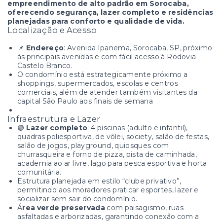
empreendimento de alto padrão em Sorocaba,
oferecendo segurança, lazer completo e residências
planejadas para conforto e qualidade de vida.
Localização e Acesso
📌
Endereço
: Avenida Ipanema, Sorocaba, SP, próximo
às principais avenidas e com fácil acesso à Rodovia
Castelo Branco.
O condomínio está estrategicamente próximo a
shoppings, supermercados, escolas e centros
comerciais, além de atender também visitantes da
capital São Paulo aos finais de semana
Infraestrutura e Lazer
🟢
Lazer completo
: 4 piscinas (adulto e infantil),
quadras poliesportiva, de vôlei, society, salão de festas,
salão de jogos, playground, quiosques com
churrasqueira e forno de pizza, pista de caminhada,
academia ao ar livre, lago para pesca esportiva e horta
comunitária.
Estrutura planejada em estilo “clube privativo”,
permitindo aos moradores praticar esportes, lazer e
socializar sem sair do condomínio.
Á
rea verde preservada
com paisagismo, ruas
asfaltadas e arborizadas, garantindo conexão com a