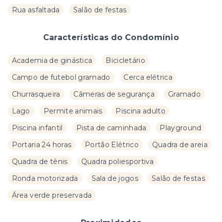
Rua asfaltada
Salão de festas
Características do Condomínio
Academia de ginástica
Bicicletário
Campo de futebol gramado
Cerca elétrica
Churrasqueira
Câmeras de segurança
Gramado
Lago
Permite animais
Piscina adulto
Piscina infantil
Pista de caminhada
Playground
Portaria 24 horas
Portão Elétrico
Quadra de areia
Quadra de tênis
Quadra poliesportiva
Ronda motorizada
Sala de jogos
Salão de festas
Área verde preservada