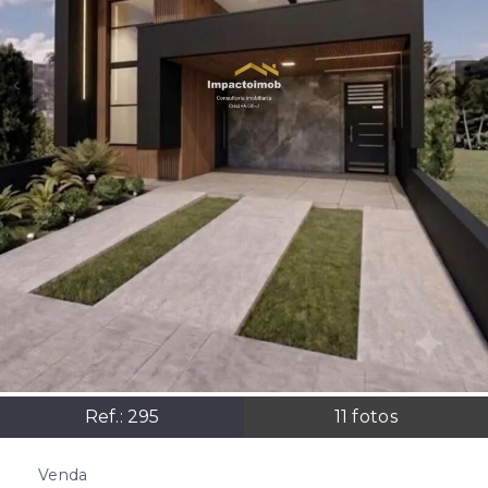
Ref.:
295
11
fotos
Venda