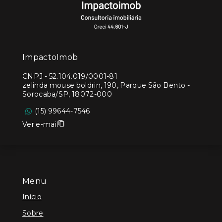
ImpactoImob
CNPJ
-
52.104.019/0001-81
zelinda mouse boldrin, 190, Parque São Bento -
Sorocaba/SP, 18072-000
(15) 99644-7546
Ver e-mail
Menu
Início
Sobre