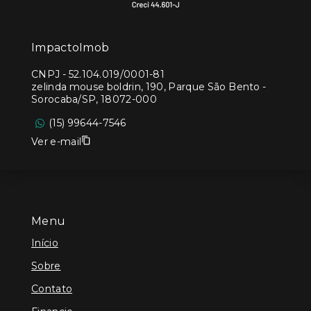
ImpactoImob
CNPJ
-
52.104.019/0001-81
zelinda mouse boldrin, 190, Parque São Bento -
Sorocaba/SP, 18072-000
(15) 99644-7546
Ver e-mail
Menu
Início
Sobre
Contato