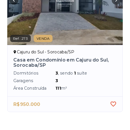
Ref.:
273
VENDA
Ref.
Cajuru do Sul - Sorocaba/SP
C
Casa em Condomínio em Cajuru do Sul,
Ca
Sorocaba/SP
Dor
Dormitórios
3
, sendo
1
suíte
Ga
Garagens
3
Áre
Área Construída
111
m²
R$950.000
R$