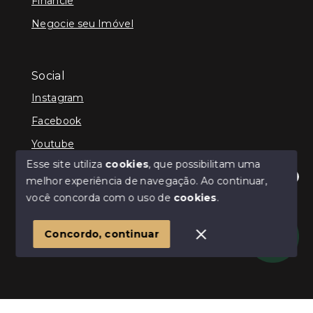
Financie
Negocie seu Imóvel
Social
Instagram
Facebook
Youtube
Esse site utiliza
cookies
, que possibilitam uma
melhor experiência de navegação.
Ao continuar,
Olá! Estamos disponíveis para te ajudar.
você concorda com o uso de
cookies
.
© Copyright 2026 - ImpactoImob - Todos os direitos
reservados
1
Concordo, continuar
SITE PARA IMOBILIARIA