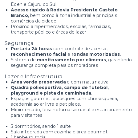
Éden e Cajuru do Sul.
Acesso rápido à Rodovia Presidente Castelo
Branco
, bem como à zona industrial e principais
comércios da cidade.
Próximo a hipermercados, escolas, farmácias,
transporte público e áreas de lazer
Segurança
Portaria 24 horas
com controle de acesso,
reconhecimento facial
e
rondas motorizadas
.
Sistema de
monitoramento por câmeras
, garantindo
segurança completa para os moradores
Lazer e Infraestrutura
Área verde preservada
e com mata nativa.
Quadra poliesportiva, campo de futebol,
playground e pista de caminhada
.
Espaços gourmet, quiosques com churrasqueira,
academia ao ar livre e pet place.
Minimercado, feira noturna semanal e estacionamento
para visitantes
3 dormitórios, sendo 1 suíte
Sala integrada com cozinha e área gourmet
1 banheiro social