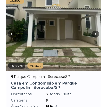
Usado
Em 
Ref.:
275
VENDA
Ref.
Parque Campolim - Sorocaba/SP
J
Casa em Condomínio em Parque
Ca
Campolim, Sorocaba/SP
Dor
Dormitórios
3
, sendo
1
suíte
Ga
Garagens
3
Áre
Área Construída
189
m²