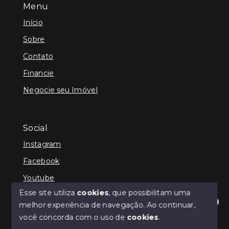
Menu
Início
Sobre
Contato
Financie
Negocie seu Imóvel
Social
Instagram
Facebook
Youtube
Esse site utiliza
cookies
, que possibilitam uma
melhor experiência de navegação.
Ao continuar,
Olá! Estamos disponíveis para te ajudar.
você concorda com o uso de
cookies
.
© Copyright 2026 - ImpactoImob - Todos os direitos
reservados