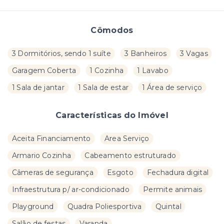
Cômodos
3 Dormitórios, sendo 1 suíte
3 Banheiros
3 Vagas
Garagem Coberta
1 Cozinha
1 Lavabo
1 Sala de jantar
1 Sala de estar
1 Área de serviço
Características do Imóvel
Aceita Financiamento
Area Serviço
Armario Cozinha
Cabeamento estruturado
Câmeras de segurança
Esgoto
Fechadura digital
Infraestrutura p/ ar-condicionado
Permite animais
Playground
Quadra Poliesportiva
Quintal
Salão de festas
Varanda