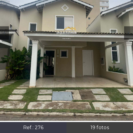
Ref.:
276
19
fotos