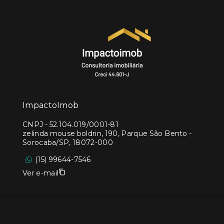
ImpactoImob
CNPJ
-
52.104.019/0001-81
zelinda mouse boldrin, 190, Parque São Bento -
Sorocaba/SP, 18072-000
(15) 99644-7546
Ver e-mail