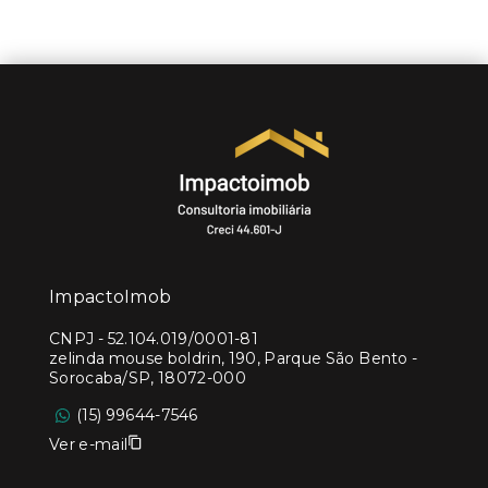
ImpactoImob
CNPJ
-
52.104.019/0001-81
zelinda mouse boldrin, 190, Parque São Bento -
Sorocaba/SP, 18072-000
(15) 99644-7546
Ver e-mail