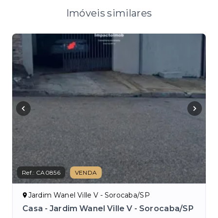
Imóveis similares
Nov
Ref.:
CA0856
VENDA
Ref.
Jardim Wanel Ville V - Sorocaba/SP
A
Casa - Jardim Wanel Ville V - Sorocaba/SP
Ca