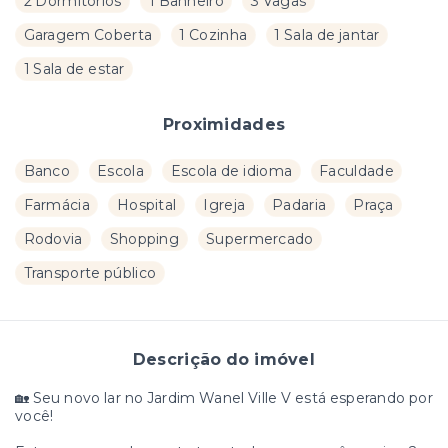
2 Dormitórios
1 Banheiro
3 Vagas
Garagem Coberta
1 Cozinha
1 Sala de jantar
1 Sala de estar
Proximidades
Banco
Escola
Escola de idioma
Faculdade
Farmácia
Hospital
Igreja
Padaria
Praça
Rodovia
Shopping
Supermercado
Transporte público
Descrição do imóvel
🏡 Seu novo lar no Jardim Wanel Ville V está esperando por
você!