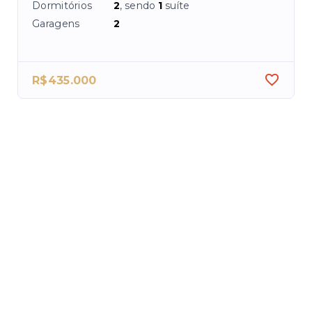
Dormitórios
2
, sendo
1
suíte
Dor
Garagens
2
Áre
R$435.000
R$