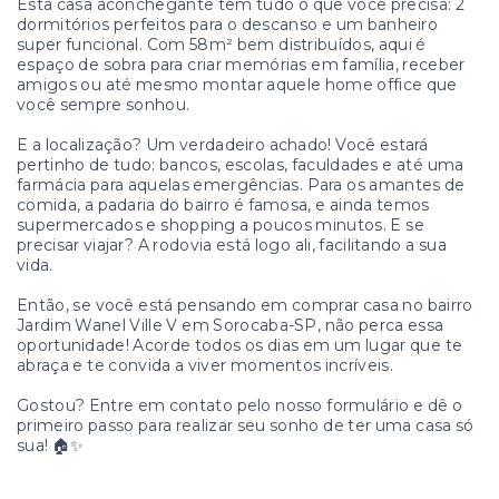
Esta casa aconchegante tem tudo o que você precisa: 2
dormitórios perfeitos para o descanso e um banheiro
super funcional. Com 58m² bem distribuídos, aqui é
espaço de sobra para criar memórias em família, receber
amigos ou até mesmo montar aquele home office que
você sempre sonhou.
E a localização? Um verdadeiro achado! Você estará
pertinho de tudo: bancos, escolas, faculdades e até uma
farmácia para aquelas emergências. Para os amantes de
comida, a padaria do bairro é famosa, e ainda temos
supermercados e shopping a poucos minutos. E se
precisar viajar? A rodovia está logo ali, facilitando a sua
vida.
Então, se você está pensando em comprar casa no bairro
Jardim Wanel Ville V em Sorocaba-SP, não perca essa
oportunidade! Acorde todos os dias em um lugar que te
abraça e te convida a viver momentos incríveis.
Gostou? Entre em contato pelo nosso formulário e dê o
primeiro passo para realizar seu sonho de ter uma casa só
sua! 🏠✨