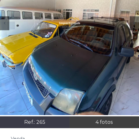
Ref.:
265
4
fotos
Venda