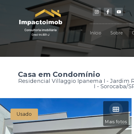
Início
Sobre
Casa em Condomínio
Residencial Villaggio Ipanema I -
Jardim R
I - Sorocaba/S
Usado
Mais fotos