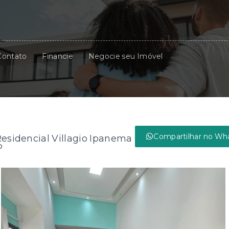
Contato
Financie
Negocie seu Imóvel
Compartilhar no Wh
esidencial Villagio Ipanema
P