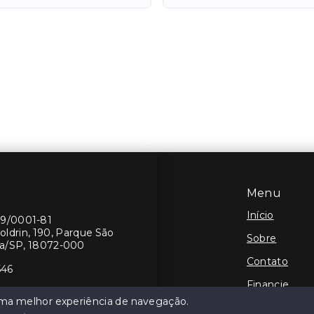
Menu
Início
19/0001-81
oldrin, 190, Parque São
Sobre
ba/SP, 18072-000
Contato
546
Financie
 uma melhor experiência de navegação.
Negocie seu