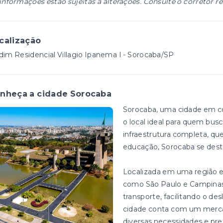
informações estão sujeitas a alterações. Consulte o corretor r
calização
dim Residencial Villagio Ipanema I - Sorocaba/SP
nheça a cidade Sorocaba
Sorocaba, uma cidade em co
o local ideal para quem bus
infraestrutura completa, que
educação, Sorocaba se dest
Localizada em uma região e
como São Paulo e Campinas
transporte, facilitando o d
cidade conta com um mercado
diversas necessidades e pre