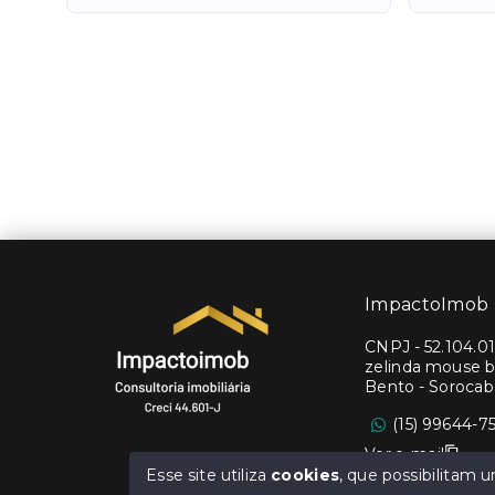
ImpactoImob
CNPJ
-
52.104.0
zelinda mouse b
Bento - Soroca
(15) 99644-7
Ver e-mail
Esse site utiliza
cookies
, que possibilitam