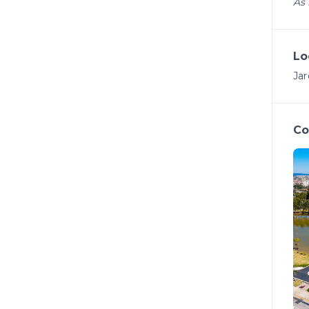
As 
Lo
Jar
Co