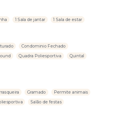
inha
1 Sala de jantar
1 Sala de estar
turado
Condominio Fechado
round
Quadra Poliesportiva
Quintal
rasqueira
Gramado
Permite animais
liesportiva
Salão de festas