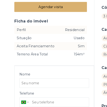
Agendar visita
C
3 
Ficha do imóvel
Ca
Perfil
Residencial
Situação
Usado
A
Aceita Financiamento
Sim
C
Terreno Área Total
154m²
R
Ca
Nome
A
P
Á
Telefone
Pr