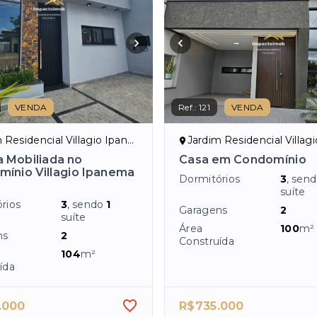
VENDA
Ref.:
121
VENDA
idencial Villagio Ipanema I - Sorocaba/SP
Jardim Residencial Villagio Ipanema I - S
a Mobiliada no
Casa em Condomínio
ínio Villagio Ipanema
Dormitórios
3
, sen
suíte
rios
3
, sendo
1
Garagens
2
suíte
Área
100
m²
ns
2
Construída
104
m²
ída
.000
R$735.000