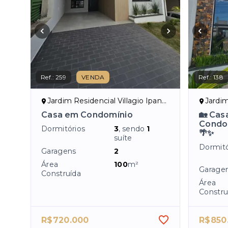
Ref.:
259
VENDA
Ref.:
138
Jardim Residencial Villagio Ipanema I - Sorocaba/SP
Jardim Res
Casa em Condomínio
🏡 Cas
Condom
Dormitórios
3
, sendo
1
🌴✨
suíte
Dormitó
Garagens
2
Área
100
m²
Garage
Construída
Área
Constru
R$720.000
R$850