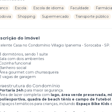
anco
Escola
Escola de idioma
Faculdade
Farmáci
odovia
Shopping
Supermercado
Transporte público
scrição do imóvel
elente Casa no Condomínio Villagio Ipanema - Sorocaba - SP.
3 dormitórios, sendo 1 suíte
Sala com dois ambientes
Cozinha funcional
Banheiro social
Área gourmet com churrasqueira
2 vagas de garagem
fraestrutura do Condomínio
Portaria 24h
para maior segurança.
Área de lazer completa com
lago, área verde preservada, m
poliesportiva, quadra de beach tênis e campo de futebol
.
Espaços temáticos para crianças, incluindo
Espaço Bike Kids