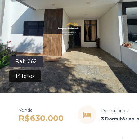
Ref.:
262
14
fotos
Venda
Dormitórios
R$630.000
3 Dormitórios, 