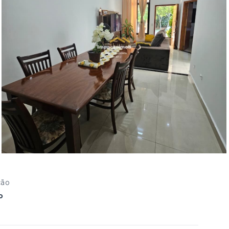
ção
o