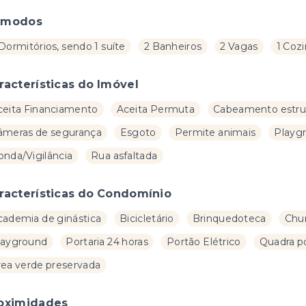
ômodos
Dormitórios, sendo 1 suíte
2 Banheiros
2 Vagas
1 Coz
racterísticas do Imóvel
ceita Financiamento
Aceita Permuta
Cabeamento estru
âmeras de segurança
Esgoto
Permite animais
Playg
onda/Vigilância
Rua asfaltada
racterísticas do Condomínio
cademia de ginástica
Bicicletário
Brinquedoteca
Chur
layground
Portaria 24 horas
Portão Elétrico
Quadra po
rea verde preservada
oximidades