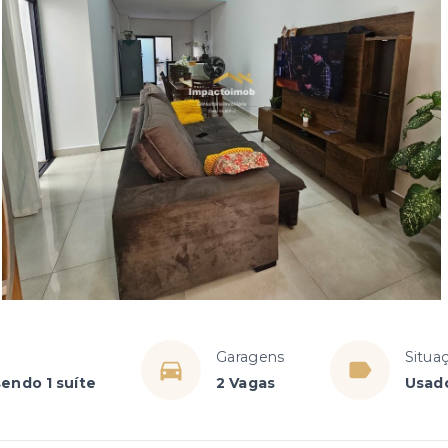
Garagens
Situa
sendo 1 suíte
2 Vagas
Usad