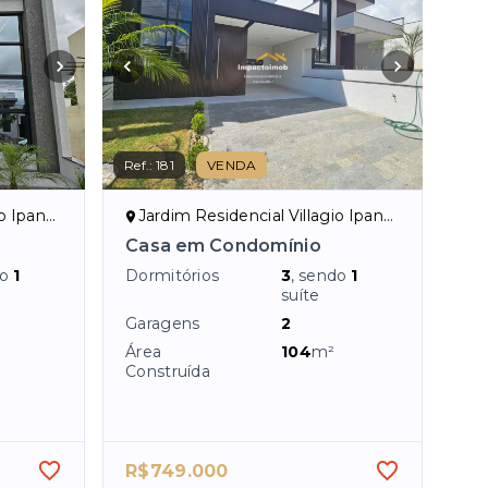
Ref.:
181
VENDA
orocaba/SP
Jardim Residencial Villagio Ipanema I - Sorocaba/SP
Casa em Condomínio
do
1
Dormitórios
3
, sendo
1
suíte
Garagens
2
Área
104
m²
Construída
R$749.000