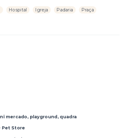
a
Hospital
Igreja
Padaria
Praça
ini mercado, playground, quadra
e
Pet Store