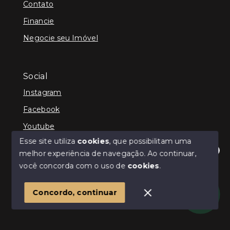
Contato
Financie
Negocie seu Imóvel
Social
Instagram
Facebook
Youtube
Esse site utiliza
cookies
, que possibilitam uma
melhor experiência de navegação.
Ao continuar,
Olá! Estamos disponíveis para te ajudar.
você concorda com o uso de
cookies
.
© Copyright 2026 - ImpactoImob - Todos os direitos
reservados
1
Concordo, continuar
SITE PARA IMOBILIARIA