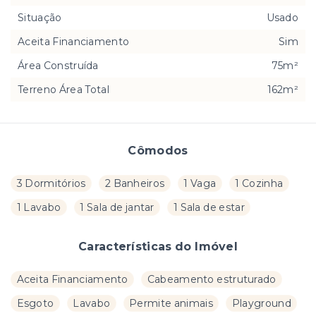
Situação
Usado
Aceita Financiamento
Sim
Área Construída
75m²
Terreno Área Total
162m²
Cômodos
3 Dormitórios
2 Banheiros
1 Vaga
1 Cozinha
1 Lavabo
1 Sala de jantar
1 Sala de estar
Características do Imóvel
Aceita Financiamento
Cabeamento estruturado
Esgoto
Lavabo
Permite animais
Playground