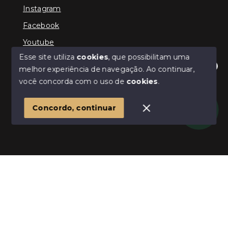
Instagram
Facebook
Youtube
Esse site utiliza
cookies
, que possibilitam uma
melhor experiência de navegação.
Ao continuar,
Olá! Estamos disponíveis para te ajudar.
você concorda com o uso de
cookies
.
© Copyright 2026 - ImpactoImob - Todos os direitos
reservados
1
Concordo, continuar
SITE PARA IMOBILIARIA
Início
Histórico
Favoritos