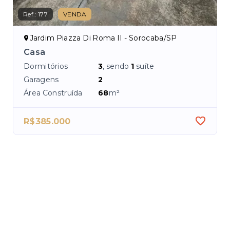
Ref.:
177
VENDA
Ref.
Jardim Piazza Di Roma II - Sorocaba/SP
C
Casa
Ca
Dormitórios
3
, sendo
1
suíte
Dor
Garagens
2
Ga
Área Construída
68
m²
Áre
R$385.000
R$