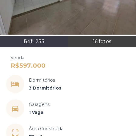
Ref.:
255
16
fotos
Venda
R$597.000
Dormitórios
3 Dormitórios
Garagens
1 Vaga
Área Construída