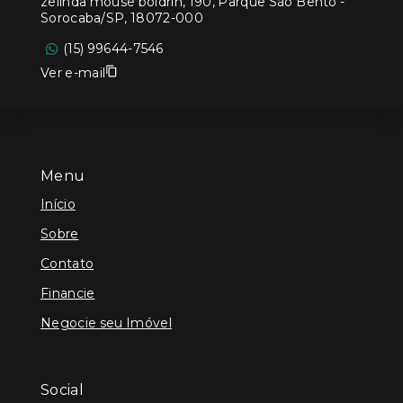
zelinda mouse boldrin, 190, Parque São Bento -
Sorocaba/SP, 18072-000
(15) 99644-7546
Ver e-mail
Menu
Início
Sobre
Contato
Financie
Negocie seu Imóvel
Social