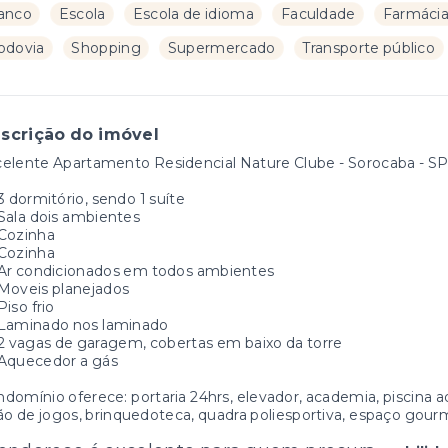
anco
Escola
Escola de idioma
Faculdade
Farmáci
odovia
Shopping
Supermercado
Transporte público
scrição do imóvel
elente Apartamento Residencial Nature Clube - Sorocaba - SP
3 dormitório, sendo 1 suíte
Sala dois ambientes
Cozinha
Cozinha
Ar condicionados em todos ambientes
Moveis planejados
Piso frio
Laminado nos laminado
2 vagas de garagem, cobertas em baixo da torre
Aquecedor a gás
domínio oferece: portaria 24hrs, elevador, academia, piscina adu
ão de jogos, brinquedoteca, quadra poliesportiva, espaço gour