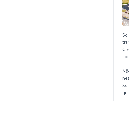
Se
tra
Com
com
Não
nes
Sor
qu