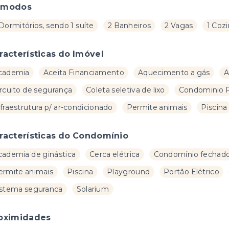
ômodos
Dormitórios, sendo 1 suíte
2 Banheiros
2 Vagas
1 Coz
racterísticas do Imóvel
cademia
Aceita Financiamento
Aquecimento a gás
A
ircuito de segurança
Coleta seletiva de lixo
Condominio 
fraestrutura p/ ar-condicionado
Permite animais
Piscina
racterísticas do Condomínio
cademia de ginástica
Cerca elétrica
Condomínio fechad
ermite animais
Piscina
Playground
Portão Elétrico
istema seguranca
Solarium
oximidades