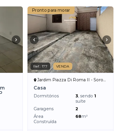
Pronto para morar
Ref.:
177
VENDA
Jardim Piazza Di Roma II - Sorocaba/SP
em
Casa
P
Dormitórios
3
, sendo
1
suíte
Garagens
2
Área
68
m²
Construída