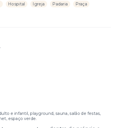
a
Hospital
Igreja
Padaria
Praça
.
lto e infantil, playground, sauna, salão de festas,
met, espaço verde.