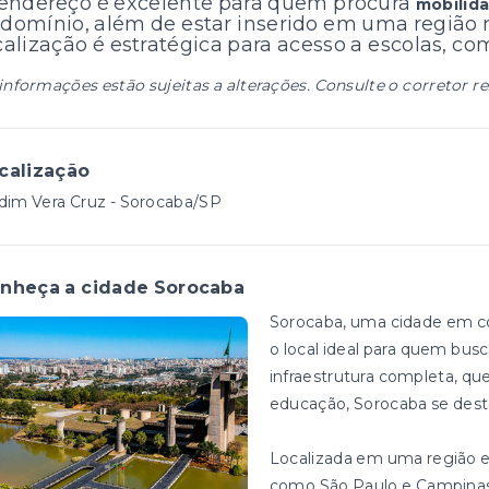
endereço é excelente para quem procura
mobilida
domínio, além de estar inserido em uma região 
calização é estratégica para acesso a escolas, co
informações estão sujeitas a alterações. Consulte o corretor r
calização
dim Vera Cruz - Sorocaba/SP
nheça a cidade Sorocaba
Sorocaba, uma cidade em co
o local ideal para quem bus
infraestrutura completa, que
educação, Sorocaba se dest
Localizada em uma região e
como São Paulo e Campinas