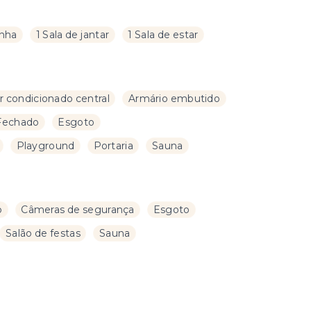
inha
1 Sala de jantar
1 Sala de estar
r condicionado central
Armário embutido
Fechado
Esgoto
Playground
Portaria
Sauna
o
Câmeras de segurança
Esgoto
Salão de festas
Sauna