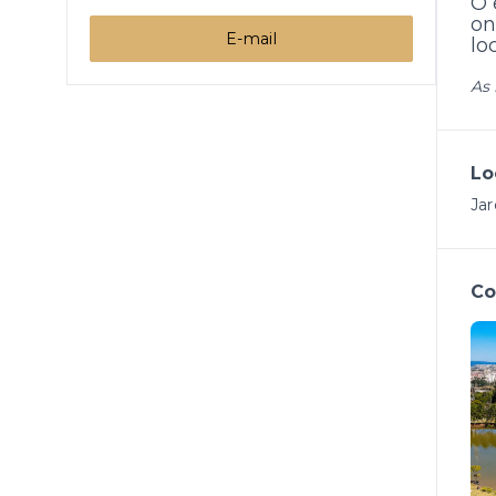
O 
on
E-mail
lo
As 
Lo
Jar
Co