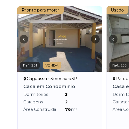
Pronto para morar
Usado
Ref.:
261
VENDA
Ref.:
255
Caguassu - Sorocaba/SP
Parque
Casa em Condomínio
Casa 
Dormitórios
3
Dormitó
Garagens
2
Garage
Área Construída
76
m²
Área Co