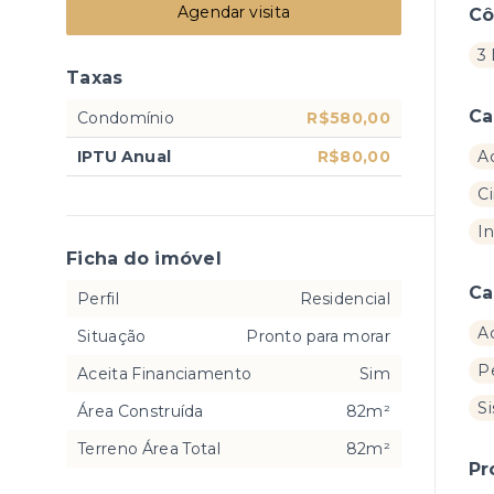
Agendar visita
C
3 
Taxas
Ca
Condomínio
R$580,00
IPTU Anual
R$80,00
A
C
In
Ficha do imóvel
Ca
Perfil
Residencial
A
Situação
Pronto para morar
P
Aceita Financiamento
Sim
S
Área Construída
82m²
Terreno Área Total
82m²
Pr