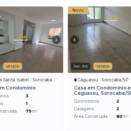
Novo
VENDA
Ref.:
195
VENDA
 Santa Isabel - Sorocaba/SP
Caguassu - Sorocaba/SP
em Condomínio
Casa em Condomínio 
Caguassu, Sorocaba/S
rios
3
Dormitórios
2
ns
1
Garagens
2
nstruída
75
m²
Área Construída
80
m²