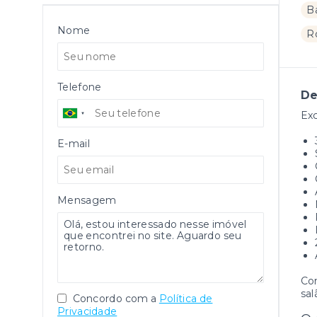
B
Nome
R
Telefone
De
Exc
E-mail
Mensagem
Con
sal
Concordo com a
Política de
Privacidade