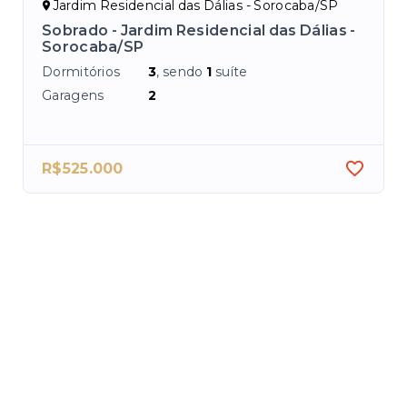
Jardim Residencial das Dálias - Sorocaba/SP
C
Sobrado - Jardim Residencial das Dálias -
Ca
Sorocaba/SP
Dor
Dormitórios
3
, sendo
1
suíte
Ga
Garagens
2
Áre
R$525.000
R$