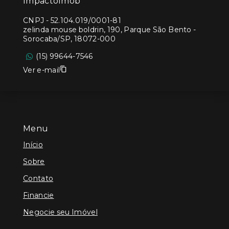
ImpactoImob
CNPJ
-
52.104.019/0001-81
zelinda mouse boldrin, 190, Parque São Bento -
Sorocaba/SP, 18072-000
(15) 99644-7546
Ver e-mail
Menu
Início
Sobre
Contato
Financie
Negocie seu Imóvel