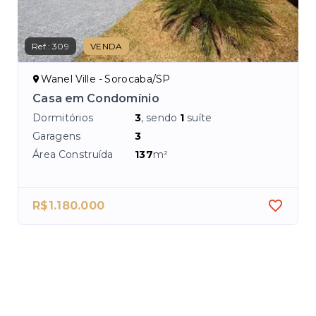
Ref.:
309
VENDA
Ref.
Wanel Ville - Sorocaba/SP
W
Casa em Condomínio
Ca
So
Dormitórios
3
, sendo
1
suíte
Dor
Garagens
3
Ga
Área Construída
137
m²
Áre
R$1.180.000
R$