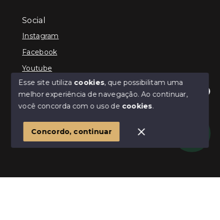
Social
Instagram
Facebook
Youtube
Esse site utiliza
cookies
, que possibilitam uma
melhor experiência de navegação.
Ao continuar,
Olá! Estamos disponíveis para te ajudar.
você concorda com o uso de
cookies
.
© Copyright 2026 - ImpactoImob - Todos os direitos
reservados
1
Concordo, continuar
SITE PARA IMOBILIARIA
Início
Histórico
Favoritos