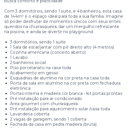
busca conforto e praticidade.
Com 3 dormitórios, sendo 1 suíte, e 4 banheiros, esta casa
de 144m² é o espaço ideal para toda a sua família. Imagine
só poder desfrutar de momentos únicos com seus entes
queridos na churrasqueira, dar um mergulho refrescante
na piscina, e ainda se divertir no playground.
3 dormitórios, sendo 1 suíte
1 Sala de estar/jantar com pé direito alto (4 metros)
Cozinha americana (conceito aberto)
1 Lavabo
2 banheiros social
Piso porcelanato na casa toda
Acabamento em gesso
Esquadrias de alumínio na cor preta na casa toda
Porta da sala em alumínio na cor preta com fechadura
eletrônica
Portas interna e madeira cor branca - kit portas prontas
Pré instalação para ar condicionado
Área gourmet com churrasqueira
Pré instalação para aquecimento solar /casa toda
Lavanderia coberta
2 vagas de garagem, sendo 1 coberta
Fachada da casa em pedra madeira (bruta)