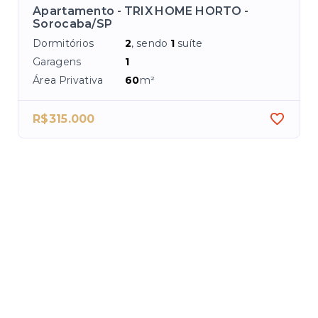
Apartamento - TRIX HOME HORTO -
Ap
Sorocaba/SP
Az
Dormitórios
2
, sendo
1
suíte
Dor
Garagens
1
Ga
Área Privativa
60
m²
Áre
R$315.000
R$