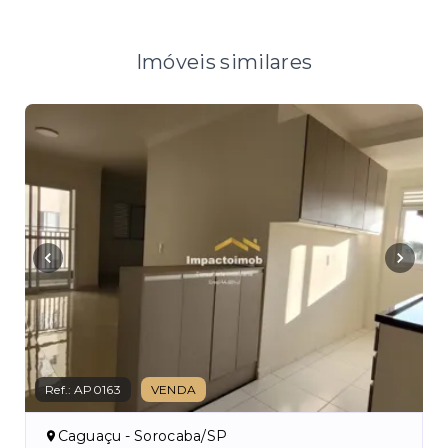
Imóveis similares
Ref.:
AP0163
VENDA
Ref.
Caguaçu - Sorocaba/SP
C