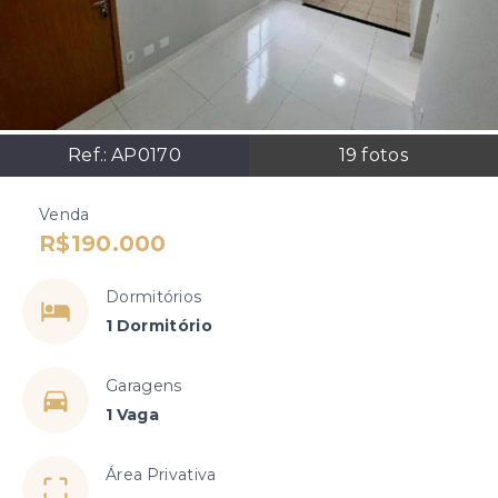
Ref.:
AP0170
19
fotos
Venda
R$190.000
Dormitórios
1 Dormitório
Garagens
1 Vaga
Área Privativa