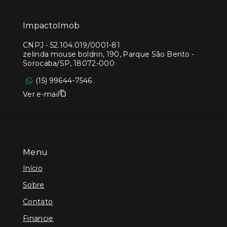
ImpactoImob
CNPJ
-
52.104.019/0001-81
zelinda mouse boldrin, 190, Parque São Bento -
Sorocaba/SP, 18072-000
(15) 99644-7546
Ver e-mail
Menu
Início
Sobre
Contato
Financie