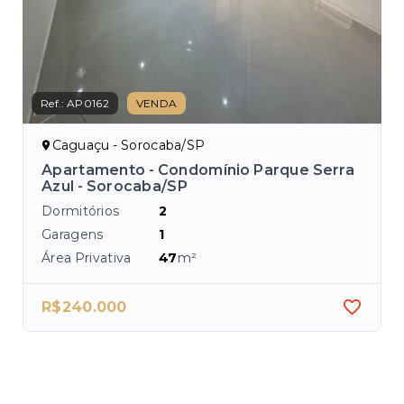
Ref.:
AP0162
VENDA
Ref.
Caguaçu - Sorocaba/SP
C
Apartamento - Condomínio Parque Serra
Ap
Azul - Sorocaba/SP
Dor
Dormitórios
2
Ga
Garagens
1
Áre
Área Privativa
47
m²
R$240.000
R$