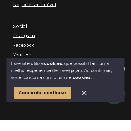
Negocie seu Imóvel
Social
Instagram
Facebook
Youtube
Esse site utiliza
cookies
, que possibilitam uma
melhor experiência de navegação.
Ao continuar,
Olá! Estamos disponíveis para te ajudar.
você concorda com o uso de
cookies
.
© Copyright 2026 - ImpactoImob - Todos os direitos
reservados
1
Concordo, continuar
SITE PARA IMOBILIARIA
Início
Histórico
Favoritos