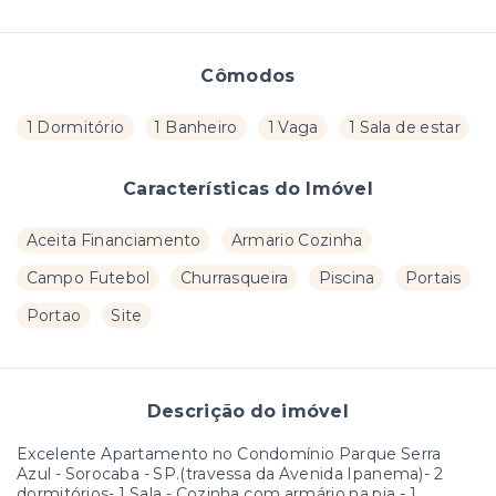
Cômodos
1 Dormitório
1 Banheiro
1 Vaga
1 Sala de estar
Características do Imóvel
Aceita Financiamento
Armario Cozinha
Campo Futebol
Churrasqueira
Piscina
Portais
Portao
Site
Descrição do imóvel
Excelente Apartamento no Condomínio Parque Serra
Azul - Sorocaba - SP.(travessa da Avenida Ipanema)- 2
dormitórios- 1 Sala - Cozinha com armário na pia - 1