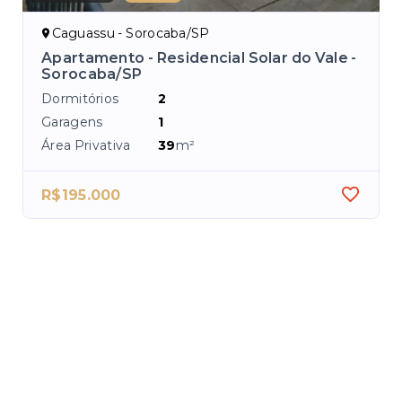
Caguassu - Sorocaba/SP
C
Apartamento - Residencial Solar do Vale -
Ap
Sorocaba/SP
So
Dormitórios
2
Dor
Garagens
1
Ga
Área Privativa
39
m²
Áre
R$195.000
R$