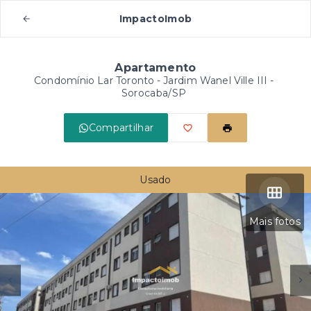
ImpactoImob
Apartamento
Condomínio Lar Toronto -
Jardim Wanel Ville III -
Sorocaba/SP
Compartilhar
Usado
Mais fotos